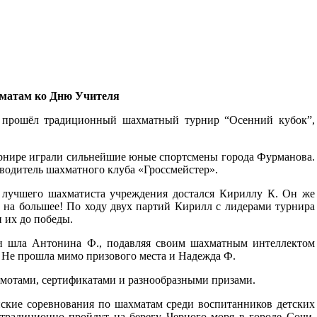
хматам ко Дню Учителя
шёл традиционный шахматный турнир “Осенний кубок”,
ире играли сильнейшие юные спортсмены города Фурманова.
водитель шахматного клуба «Гроссмейстер».
чшего шахматиста учреждения достался Кириллу К. Он же
и на большее! По ходу двух партий Кирилл с лидерами турнира
 их до победы.
шла Антонина Ф., подавляя своим шахматным интеллектом
к. Не прошла мимо призового места и Надежда Ф.
амотами, сертификатами и разнообразными призами.
ие соревнования по шахматам среди воспитанников детских
традиционно пройдут на берегу Черного моря в городе Сочи.