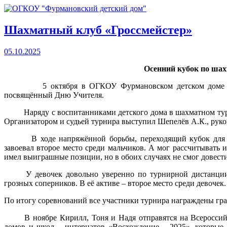
Шахматный клуб «Гроссмейстер»
05.10.2025
Осенний кубок по ша
5 октября в ОГКОУ Фурмановском детском доме про
посвящённый Дню Учителя.
Наряду с воспитанниками детского дома в шахматном турн
Организатором и судьей турнира выступил Шепелёв А.К., руко
В ходе напряжённой борьбы, переходящий кубок для лу
завоевал второе место среди мальчиков. А мог рассчитывать 
имел выиграшные позиции, но в обоих случаях не смог довести
У девочек довольно уверенно по турнирной дистанции 
грозных соперников. В её активе – второе место среди девоче
По итогу соревнований все участники турнира награждены гр
В ноябре Кирилл, Тоня и Надя отправятся на Всероссийск
домов и школ – интернатов «Восхождение – 2025», которые 