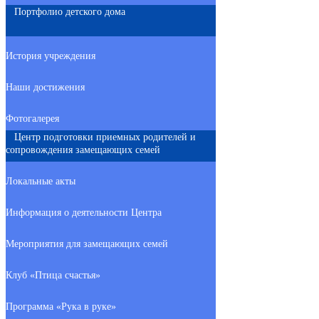
Портфолио детского дома
История учреждения
Наши достижения
Фотогалерея
Центр подготовки приемных родителей и
сопровождения замещающих семей
Локальные акты
Информация о деятельности Центра
Мероприятия для замещающих семей
Клуб «Птица счастья»
Программа «Рука в руке»