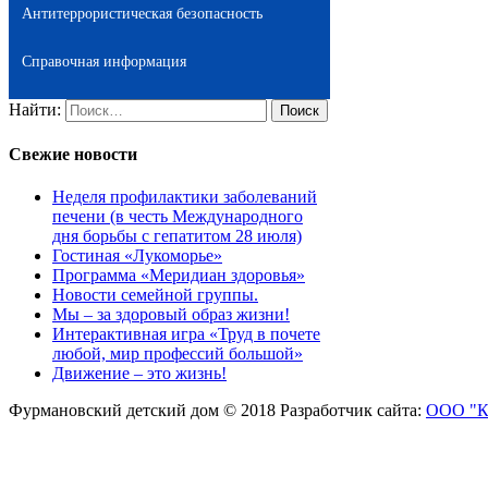
Антитеррористическая безопасность
Справочная информация
Найти:
Свежие новости
Неделя профилактики заболеваний
печени (в честь Международного
дня борьбы с гепатитом 28 июля)
Гостиная «Лукоморье»
Программа «Меридиан здоровья»
Новости семейной группы.
Мы – за здоровый образ жизни!
Интерактивная игра «Труд в почете
любой, мир профессий большой»
Движение – это жизнь!
Фурмановский детский дом © 2018
Разработчик сайта:
ООО "К