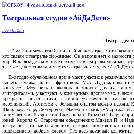
Театральная студия «АйДаДети»
27.03.2025
Театр – дело
27 марта отмечается Всемирный день театра. Этот праздник о
кто связан с театральной жизнью. Он напоминает о важности т
мир. В нашем детском доме окунуться в театральную атмосфер
т.к. уже давно этим занимается театральная студия «АйДаДети
Ежегодно обучающиеся принимают участие в различных теат
нашего земляка, поэта – фронтовика М.А. Дудина, областном
конкурсе «Моя роль в жизни» и многих других, занима
агитбригадами, участвуют в концертных программах. Одной
прекрасно читает стихи, активно участвует в театральн
мероприятий. Артистом с большим опытом можно назвать К
Шапочки, Зайца, Снегурочки, Мачехи из сказки «Морозко» и 
занимаются в объединении Екатерина и Татьяна С. Радуют зри
юный Кирилл С. Старожилы объединения: Михаил П. и Надеж
театралов взрослые помощники, которые помогают в подгото
подбадривают добрым словом. Это весь дружный коллектив н