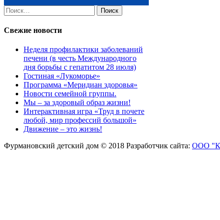
Найти:
Свежие новости
Неделя профилактики заболеваний
печени (в честь Международного
дня борьбы с гепатитом 28 июля)
Гостиная «Лукоморье»
Программа «Меридиан здоровья»
Новости семейной группы.
Мы – за здоровый образ жизни!
Интерактивная игра «Труд в почете
любой, мир профессий большой»
Движение – это жизнь!
Фурмановский детский дом © 2018
Разработчик сайта:
ООО "К