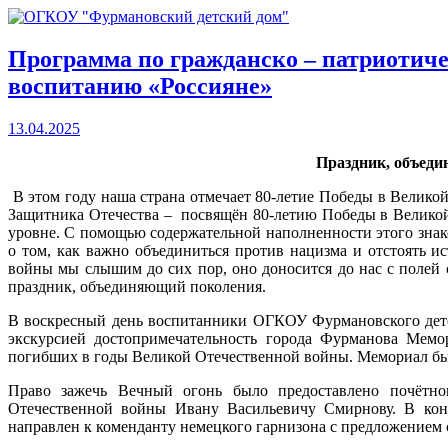
Программа по гражданско – патриотиче
воспитанию «Россияне»
13.04.2025
Праздник, объед
В этом году наша страна отмечает 80-летие Победы в Велико
Защитника Отечества – посвящён 80-летию Победы в Великой
уровне. С помощью содержательной наполненности этого знак
о том, как важно объединиться против нацизма и отстоять ис
войны мы слышим до сих пор, оно доносится до нас с полей
праздник, объединяющий поколения.
В воскресный день воспитанники ОГКОУ Фурмановского детс
экскурсией достопримечательность города Фурманова Мемо
погибших в годы Великой Отечественной войны. Мемориал был
Право зажечь Вечный огонь было предоставлено почётно
Отечественной войны Ивану Васильевичу Смирнову. В кон
направлен к коменданту немецкого гарнизона с предложением 