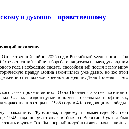
скому и духовно – нравственному
иняющий поколения
й Отечественной войне. 2025 год в Российской Федерации – Год
 Отечественной войне и борьбе с нацизмом на международном
ового года необходимо сделать своеобразный посыл всему миру
торическую правду. Война закончилась уже давно, но эхо этой
 сражений специальной военной операции. День Победы — это
кого дома провели акцию «Окна Победы», а затем посетили с
риал Славы, воздвигнутый в память о солдатах и офицерах,
 торжественно открыт в 1985 году, в 40-ю годовщину Победы.
му гражданину Фурманова, первому парламентёру Великой
це 1942 года он участвовал в боях за Великие Луки и был
сложить оружие. Это был первый подобный акт с начала войны.