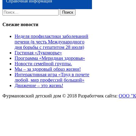
Справочная информация
Найти:
Свежие новости
Неделя профилактики заболеваний
печени (в честь Международного
дня борьбы с гепатитом 28 июля)
Гостиная «Лукоморье»
Программа «Меридиан здоровья»
Новости семейной группы.
Мы – за здоровый образ жизни!
Интерактивная игра «Труд в почете
любой, мир профессий большой»
Движение – это жизнь!
Фурмановский детский дом © 2018
Разработчик сайта:
ООО "К