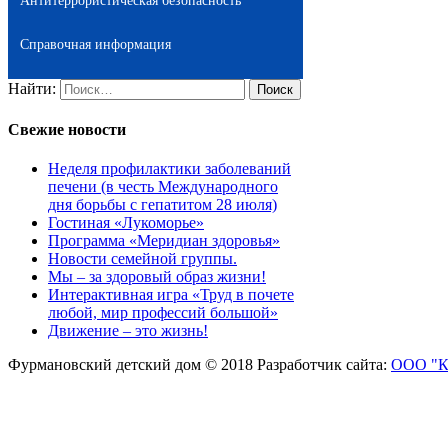
Антитеррористическая безопасность
Справочная информация
Найти:
Свежие новости
Неделя профилактики заболеваний
печени (в честь Международного
дня борьбы с гепатитом 28 июля)
Гостиная «Лукоморье»
Программа «Меридиан здоровья»
Новости семейной группы.
Мы – за здоровый образ жизни!
Интерактивная игра «Труд в почете
любой, мир профессий большой»
Движение – это жизнь!
Фурмановский детский дом © 2018
Разработчик сайта:
ООО "К