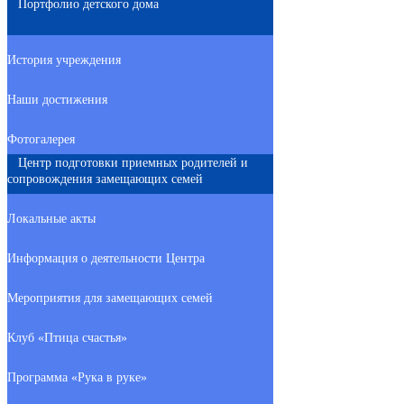
Портфолио детского дома
История учреждения
Наши достижения
Фотогалерея
Центр подготовки приемных родителей и
сопровождения замещающих семей
Локальные акты
Информация о деятельности Центра
Мероприятия для замещающих семей
Клуб «Птица счастья»
Программа «Рука в руке»