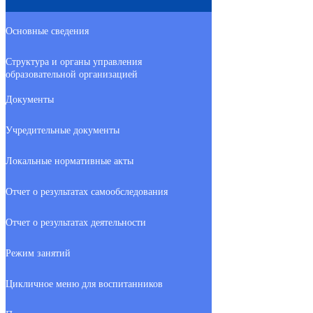
Основные сведения
Структура и органы управления
образовательной организацией
Документы
Учредительные документы
Локальные нормативные акты
Отчет о результатах самообследования
Отчет о результатах деятельности
Режим занятий
Цикличное меню для воспитанников