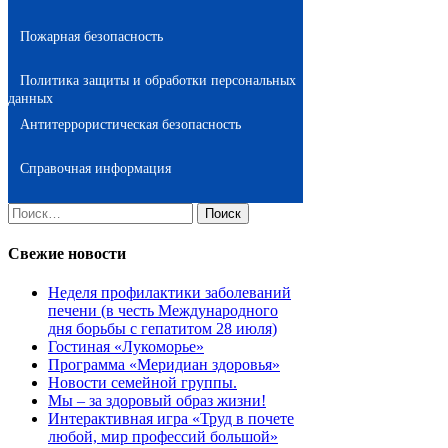
Пожарная безопасность
Политика защиты и обработки персональных
данных
Антитеррористическая безопасность
Справочная информация
Найти:
Свежие новости
Неделя профилактики заболеваний
печени (в честь Международного
дня борьбы с гепатитом 28 июля)
Гостиная «Лукоморье»
Программа «Меридиан здоровья»
Новости семейной группы.
Мы – за здоровый образ жизни!
Интерактивная игра «Труд в почете
любой, мир профессий большой»