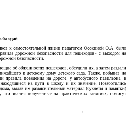
соблюдай
ков к самостоятельной жизни педагогом Осокиной О.А. было
Правила дорожной безопасности для пешеходов» с выходом на
орожной безопасности.
щие об обязанностях пешеходов, обсудили их, а затем раздали
ижайшего к детскому дому детского сада. Также, побывав на
и правила поведения на дороге, у автобусного павильона, в
 находящиеся на пути в школу и их значение. Позаботились
дома, выдав им разъяснительный материал (буклеты и памятки)
, что знания полученные на практических занятиях, помогут