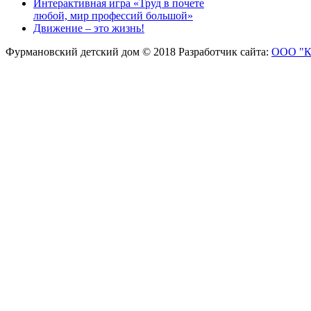
Интерактивная игра «Труд в почете
любой, мир профессий большой»
Движение – это жизнь!
Фурмановский детский дом © 2018
Разработчик сайта:
ООО "К