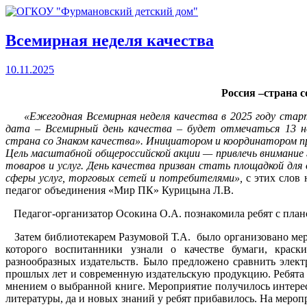
Всемирная неделя качества
10.11.2025
Россия –страна с
«Ежегодная Всемирная неделя качества в 2025 году стартуе
дата – Всемирный день качества – будет отмечаться 13 н
страна со Знаком качества». Инициатором и координатором п
Цель масштабной общероссийской акции — привлечь внимание г
товаров и услуг. День качества призван стать площадкой дл
сферы услуг, торговых сетей и потребителями»,
с этих слов 
педагог объединения «Мир ПК» Курицына Л.В.
Педагог-организатор Осокина О.А. познакомила ребят с план
Затем библиотекарем Разумовой Т.А. было организовано мер
которого воспитанники узнали о качестве бумаги, краск
разнообразных издательств. Было предложено сравнить эле
прошлых лет и современную издательскую продукцию. Ребята 
мнением о выбранной книге. Мероприятие получилось интерес
литературы, да и новых знаний у ребят прибавилось. На меро