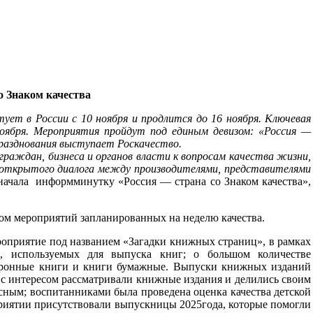
о Знаком качества
т в России с 10 ноября и продлится до 16 ноября. Ключевая
оября. Мероприятия пройдут под единым девизом: «Россия —
разднования выступает Роскачество.
раждан, бизнеса и органов власти к вопросам качества жизни,
я открытого диалога между производителями, представителями
начала
информминутку «Россия — страна со Знаком качества»,
ом мероприятий запланированных на неделю качества.
оприятие под названием «Загадки книжных страниц», в рамках
и, используемых для выпуска книг; о большом количестве
ктронные книги и книги бумажные. Выпуски книжных изданий
с интересом рассматривали книжные издания и делились своим
ным; воспитанниками была проведена оценка качества детской
приятии присутствовали выпускницы 2025года, которые помогли