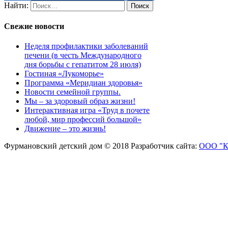
Найти:
Свежие новости
Неделя профилактики заболеваний
печени (в честь Международного
дня борьбы с гепатитом 28 июля)
Гостиная «Лукоморье»
Программа «Меридиан здоровья»
Новости семейной группы.
Мы – за здоровый образ жизни!
Интерактивная игра «Труд в почете
любой, мир профессий большой»
Движение – это жизнь!
Фурмановский детский дом © 2018
Разработчик сайта:
ООО "К