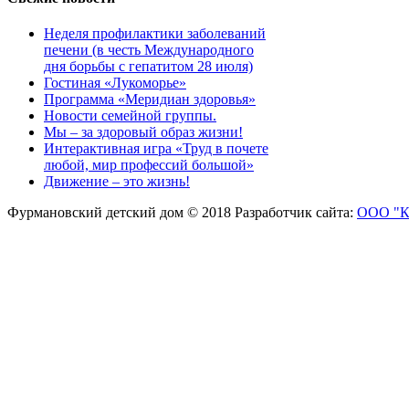
Неделя профилактики заболеваний
печени (в честь Международного
дня борьбы с гепатитом 28 июля)
Гостиная «Лукоморье»
Программа «Меридиан здоровья»
Новости семейной группы.
Мы – за здоровый образ жизни!
Интерактивная игра «Труд в почете
любой, мир профессий большой»
Движение – это жизнь!
Фурмановский детский дом © 2018
Разработчик сайта:
ООО "К